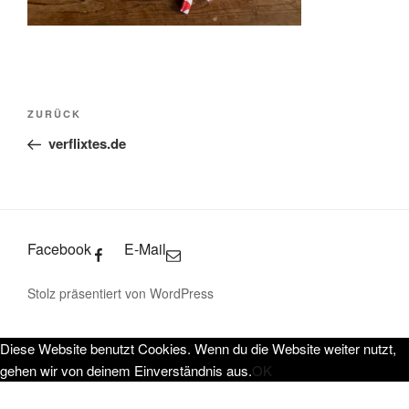
Beitragsnavigation
Vorheriger
ZURÜCK
Beitrag
verflixtes.de
Facebook
E-Mail
Stolz präsentiert von WordPress
Diese Website benutzt Cookies. Wenn du die Website weiter nutzt,
gehen wir von deinem Einverständnis aus.
OK