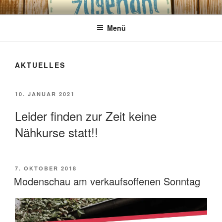
Zum
VERFLIXT UND ZUGENÄHT
Das besondere Lädchen für kreative Köpfe!
Inhalt
Menü
springen
AKTUELLES
VERÖFFENTLICHT
10. JANUAR 2021
AM
Leider finden zur Zeit keine
Nähkurse statt!!
VERÖFFENTLICHT
7. OKTOBER 2018
AM
Modenschau am verkaufsoffenen Sonntag