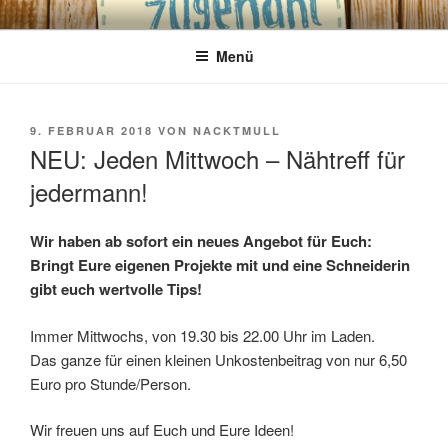
Zum
VERFLIXT UND ZUGENÄHT
Das besondere Lädchen für kreative Köpfe!
Inhalt
Menü
springen
VERÖFFENTLICHT
9. FEBRUAR 2018
VON
NACKTMULL
AM
NEU: Jeden Mittwoch – Nähtreff für
jedermann!
Wir haben ab sofort ein neues Angebot für Euch:
Bringt Eure eigenen Projekte mit und eine Schneiderin
gibt euch wertvolle Tips!
Immer Mittwochs, von 19.30 bis 22.00 Uhr im Laden.
Das ganze für einen kleinen Unkostenbeitrag von nur 6,50
Euro pro Stunde/Person.
Wir freuen uns auf Euch und Eure Ideen!