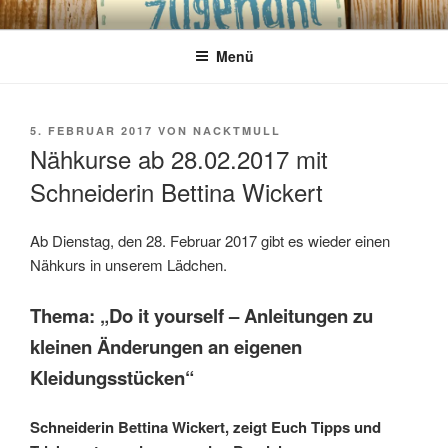
Zum
VERFLIXT UND ZUGENÄHT
Das besondere Lädchen für kreative Köpfe!
Inhalt
Menü
springen
VERÖFFENTLICHT
5. FEBRUAR 2017
VON
NACKTMULL
AM
Nähkurse ab 28.02.2017 mit
Schneiderin Bettina Wickert
Ab Dienstag, den 28. Februar 2017 gibt es wieder einen
Nähkurs in unserem Lädchen.
Thema: „Do it yourself – Anleitungen zu
kleinen Änderungen an eigenen
Kleidungsstücken“
Schneiderin Bettina Wickert, zeigt Euch Tipps und